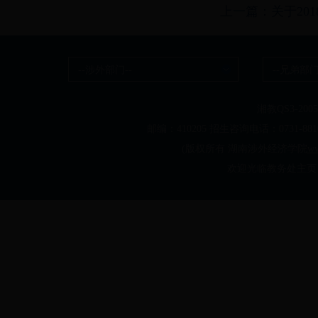
上一篇：关于201
--涉外部门--
--兄弟部门
湘教QS3-20050
邮编：410205 招生咨询电话：0731-
(版权所有 湖南涉外经济学院
ww
欢迎光临教务处主页