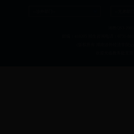
--涉外部门--
--兄弟部门
湘教QS3-20050
邮编：410205 招生咨询电话：0731-
(版权所有 湖南涉外经济学院
ww
欢迎光临教务处主页