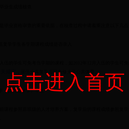
毕业生成绩核查
是毕业资格审查的重要依据，在核查过程中请着重注意以下几点
退伍复学学生各学期课程成绩是否录入
入伍的学生可免考当学期的课程，如2012年12月入伍的学生可免考2
相关规定
，退伍士兵复学后可免修大学公共体育。
点击进入首页
休学（含入伍休学）学生
前课程参照原班级的人才培养方案，复学后的课程成绩参照复学
。