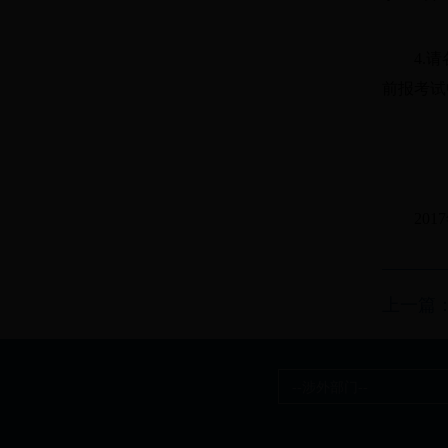
4.
前报考试
201
上一篇：
--涉外部门--