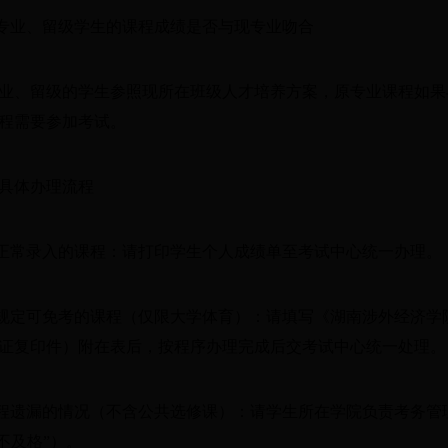
转专业、留级学生的课程成绩是否与现专业吻合
业、留级的学生参照现所在班级人才培养方案，原专业课程如果
程需要参加考试。
具体办理流程
非正常录入的课程：请打印学生个人成绩单至考试中心统一办理。
按规定可免考的课程（仅限大学体育）：请填写《湖南涉外经济
证复印件）附在表后，按程序办理完成后交考试中心统一处理。
课程遗漏的情况（不含公共选修课）：请学生所在学院负责考务
“不及格”）。