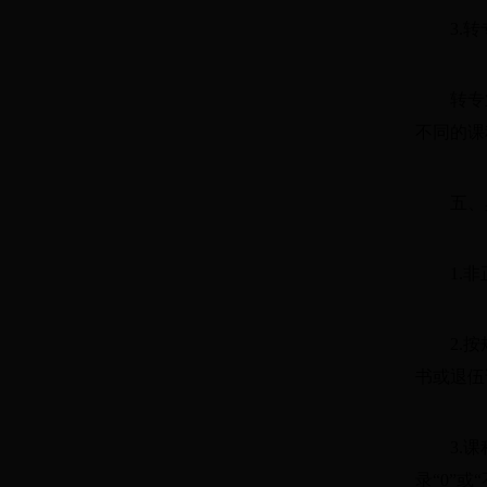
3.
转专
不同的课
五、
1.
2.
书或退伍
3.
录“0”或