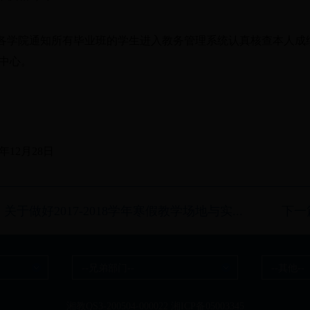
请各学院通知所有毕业班的学生进入教务管理系统认真核查本人成绩
中心。
7年12月28日
关于做好2017-2018学年寒假教学场地与实...
下一
--兄弟部门--
--其他--
湘教QS3-200504-000022 湘ICP备05003345