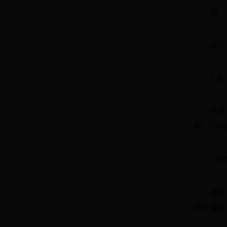
四、
成绩
1.
冬季
的
例》
2.
休学
正常课程