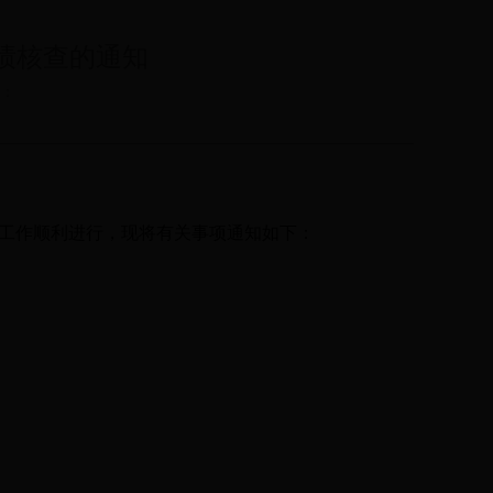
成绩核查的通知
源：
毕业工作顺利进行，现将有关事项通知如下：