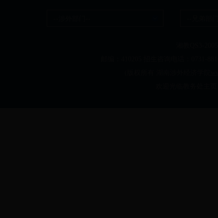
--涉外部门--
--兄弟部门
湘教QS3-20050
邮编：410205 招生咨询电话：0731-
(版权所有 湖南涉外经济学院
ww
欢迎光临教务处主页