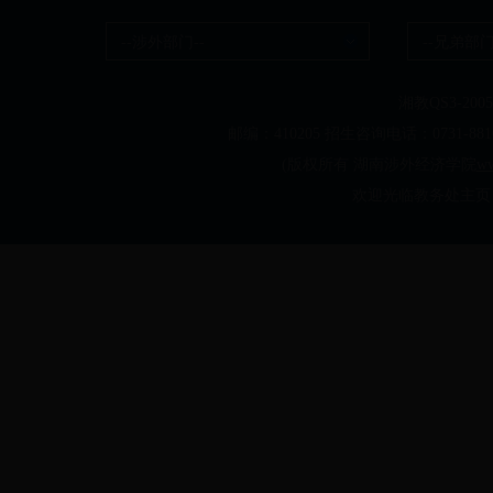
--涉外部门--
--兄弟部门
湘教QS3-20050
邮编：410205 招生咨询电话：0731-
(版权所有 湖南涉外经济学院
ww
欢迎光临教务处主页