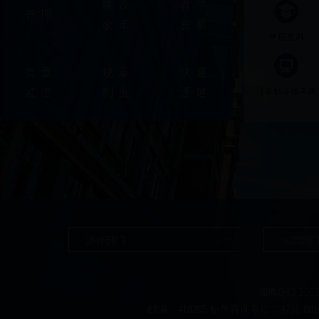
建设
教学
管理
改革
发展
学历查询
质量
规章
快速
监控
制度
通道
计算机等级考试
--涉外部门--
--兄弟部门
湘教QS3-20050
邮编：410205 招生咨询电话：0731-