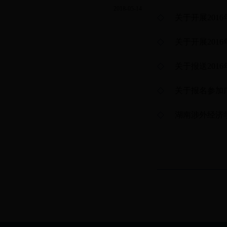
2018-05-14
关于开展201
关于开展201
关于报送20
关于报名参加
湖南涉外经济