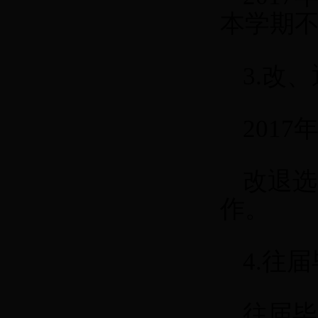
本学期
3.
改、
2017
年
改退选
作。
4.
往届
往届毕