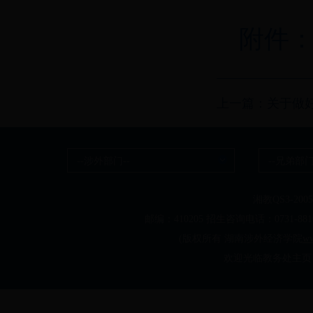
附件：
上一篇：关于做好20
--涉外部门--
--兄弟部门
湘教QS3-20050
邮编：410205 招生咨询电话：0731-
(版权所有 湖南涉外经济学院
ww
欢迎光临教务处主页