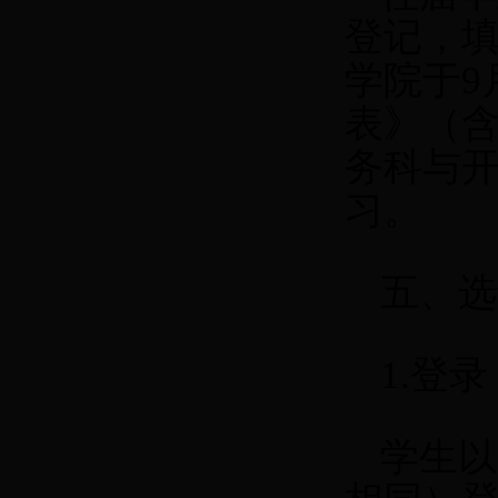
登记，
学院于9
表》（含
务科与
习。
五、选
1.
登录
学生以